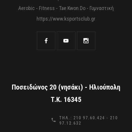
Aerobic - Fitness - Tae Kwon Do - Γυμναστική
https://www.ksportsclub.gr
Ποσειδώνος 20 (νησάκι) - Ηλιούπολη
Τ.Κ. 16345
ΤΗΛ.: 210 97.60.424 - 210
97.12.632