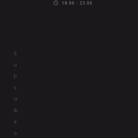
18:00 - 23:00
S
u
b
s
cr
ib
e
o